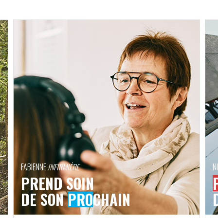
FABIENNE
INFIRMIÈRE
N
PREND SOIN
DE SON
PRO
CHAIN