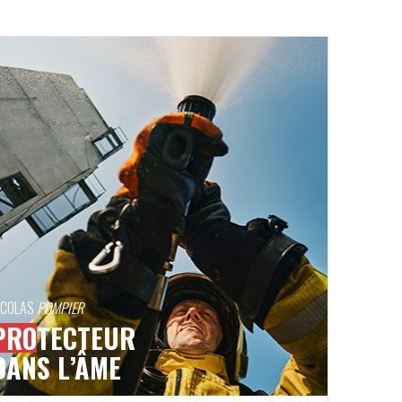
ICOLAS
POMPIER
PRO
TECTEUR
DANS L’ÂME