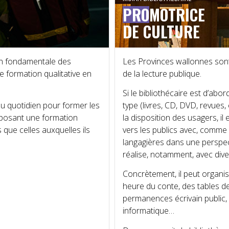
PRO
MOTRICE
DE CULTURE
on fondamentale des
Les Provinces wallonnes sont 
ne formation qualitative en
de la lecture publique.
Si le bibliothécaire est d’ab
u quotidien pour former les
type (livres, CD, DVD, revues,
oposant une formation
la disposition des usagers, il
s que celles auxquelles ils
vers les publics avec, comme
langagières dans une perspec
réalise, notamment, avec dive
Concrètement, il peut organise
heure du conte, des tables de
permanences écrivain public,
informatique…