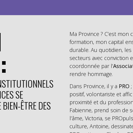
N
Ma Province ? C’est mon ca
formation, mon capital en
durable. Au quotidien, le
:
secteurs avec conviction
coordonnée par l’
Associa
rendre hommage.
NSTITUTIONNELS
Dans Province, il y a
PRO
;
CES SE
positif, volontariste et aff
E BIEN-ÊTRE DES
proximité et du profession
Fabienne, prend soin de 
l’âme, Victoria, se PROpu
culture, Antoine, dessina