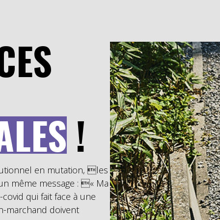
CES
ALES
!
tutionnel en mutation, les
er un même message : « Ma
covid qui fait face à une
non-marchand doivent