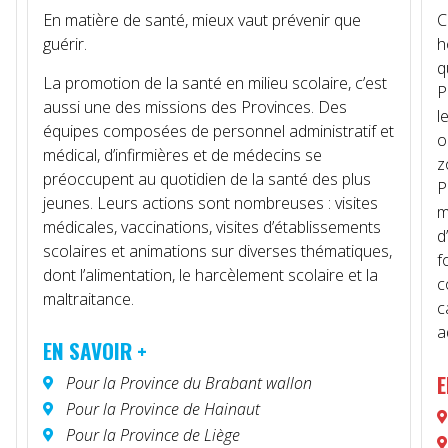
En matière de santé, mieux vaut prévenir que
C
guérir.
h
q
La promotion de la santé en milieu scolaire, c’est
P
aussi une des missions des Provinces. Des
l
équipes composées de personnel administratif et
o
médical, d’infirmières et de médecins se
z
préoccupent au quotidien de la santé des plus
s
P
jeunes. Leurs actions sont nombreuses : visites
m
médicales, vaccinations, visites d’établissements
d
scolaires et animations sur diverses thématiques,
f
dont l’alimentation, le harcèlement scolaire et la
c
maltraitance.
c
a
EN SAVOIR +
E
Pour la Province du Brabant wallon
Pour la Province de Hainaut
Pour la Province de Liège